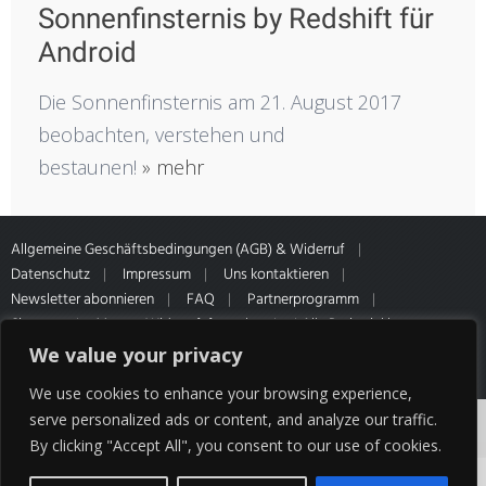
Sonnenfinsternis by Redshift für
Android
Die Sonnenfinsternis am 21. August 2017
beobachten, verstehen und
bestaunen!
» mehr
Allgemeine Geschäftsbedingungen (AGB) & Widerruf
Datenschutz
Impressum
Uns kontaktieren
Newsletter abonnieren
FAQ
Partnerprogramm
Sitemap
Muster-Widerrufsformular
* Alle Preise inkl.
gesetzl. MwSt. Zahlung- & Versandinformationen unseres Partners
We value your privacy
HQ Media
We use cookies to enhance your browsing experience,
Cookies erleichtern die Bereitstellung unserer
serve personalized ads or content, and analyze our traffic.
By clicking "Accept All", you consent to our use of cookies.
Dienste. Mit der Nutzung unserer Dienste
erklären Sie sich damit einverstanden, dass wir