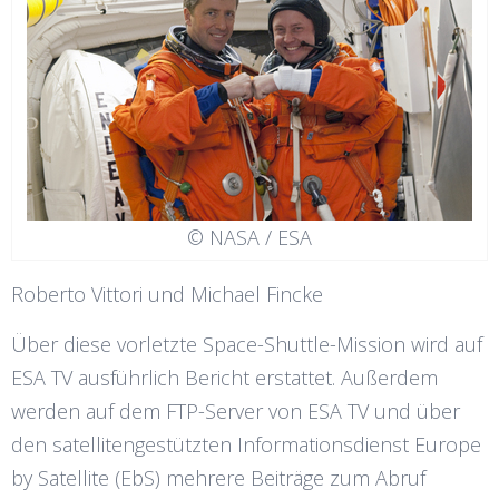
© NASA / ESA
Roberto Vittori und Michael Fincke
Über diese vorletzte Space-Shuttle-Mission wird auf
ESA TV ausführlich Bericht erstattet. Außerdem
werden auf dem FTP-Server von ESA TV und über
den satellitengestützten Informationsdienst Europe
by Satellite (EbS) mehrere Beiträge zum Abruf