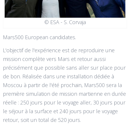
© ESA - S. Corvaja
Mars500 European candidates.
L'objectif de l'expérience est de reproduire une
mission complète vers Mars et retour aussi
précisément que possible sans aller sur place pour
de bon. Réalisée dans une installation dédiée à
Moscou à partir de l'été prochain, Mars500 sera la
première simulation de mission martienne en durée
réelle : 250 jours pour le voyage aller, 30 jours pour
le séjour à la surface et 240 jours pour le voyage
retour, soit un total de 520 jours.