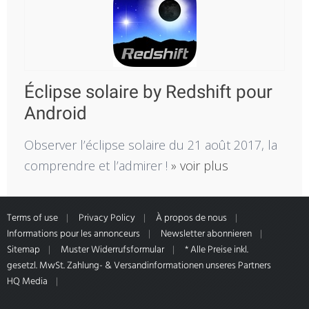
Éclipse solaire by Redshift pour
Android
Observer l’éclipse solaire du 21 août 2017, la
comprendre et l’admirer !
» voir plus
Terms of use
Privacy Policy
À propos de nous
Informations pour les annonceurs
Newsletter abonnieren
Sitemap
Muster Widerrufsformular
* Alle Preise inkl.
gesetzl. MwSt. Zahlung- & Versandinformationen unseres Partners
HQ Media