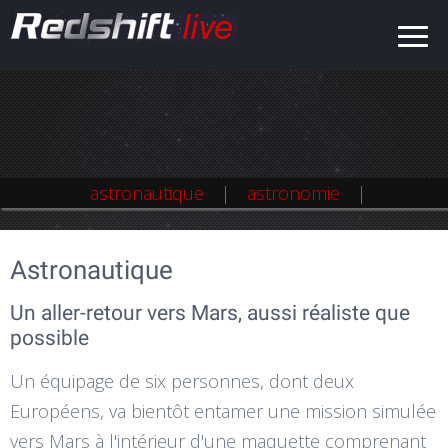
astronautique
astronautique
astronomie
astronomie
Astronautique
Un aller-retour vers Mars, aussi réaliste que
possible
Un équipage de six personnes, dont deux
Européens, va bientôt entamer une mission simulée
vers Mars à l'intérieur d'une maquette comprenant