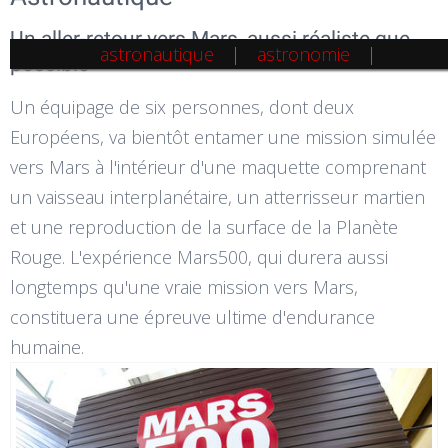
Un aller-retour vers Mars, aussi réaliste que
astronautique
astronomie
possible
Un équipage de six personnes, dont deux
Européens, va bientôt entamer une mission simulée
vers Mars à l'intérieur d'une maquette comprenant
un vaisseau interplanétaire, un atterrisseur martien
et une reproduction de la surface de la Planète
Rouge. L'expérience Mars500, qui durera aussi
longtemps qu'une vraie mission vers Mars,
constituera une épreuve ultime d'endurance
humaine.