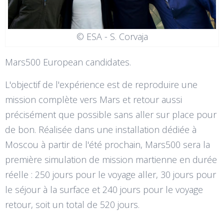
© ESA - S. Corvaja
Mars500 European candidates.
L'objectif de l'expérience est de reproduire une
mission complète vers Mars et retour aussi
précisément que possible sans aller sur place pour
de bon. Réalisée dans une installation dédiée à
Moscou à partir de l'été prochain, Mars500 sera la
première simulation de mission martienne en durée
réelle : 250 jours pour le voyage aller, 30 jours pour
le séjour à la surface et 240 jours pour le voyage
retour, soit un total de 520 jours.