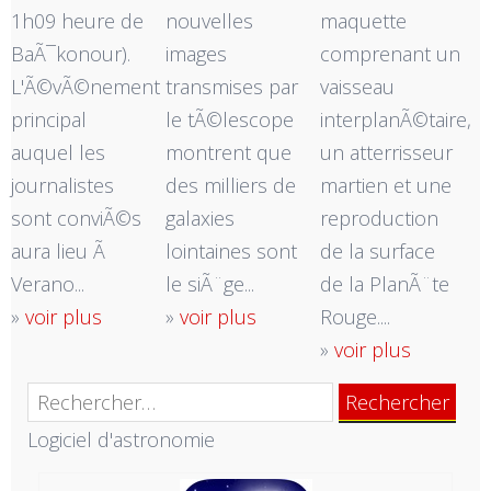
1h09 heure de
nouvelles
maquette
BaÃ¯konour).
images
comprenant un
L'Ã©vÃ©nement
transmises par
vaisseau
principal
le tÃ©lescope
interplanÃ©taire,
auquel les
montrent que
un atterrisseur
journalistes
des milliers de
martien et une
sont conviÃ©s
galaxies
reproduction
aura lieu Ã
lointaines sont
de la surface
Verano...
le siÃ¨ge...
de la PlanÃ¨te
»
voir plus
»
voir plus
Rouge....
»
voir plus
Rechercher :
Logiciel d'astronomie