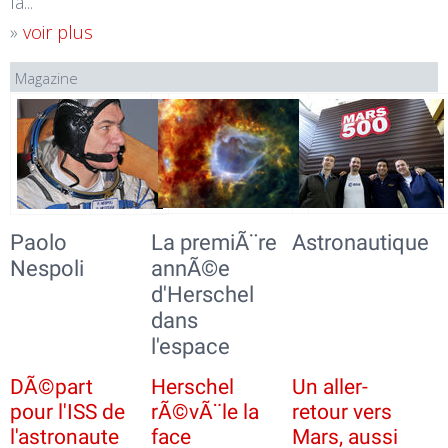
la...
»
voir plus
Magazine
Paolo
La premiÃ¨re
Astronautique
Nespoli
annÃ©e
d'Herschel
dans
l'espace
DÃ©part
Herschel
Un aller-
pour l'ISS de
rÃ©vÃ¨le la
retour vers
l'astronaute
face
Mars, aussi