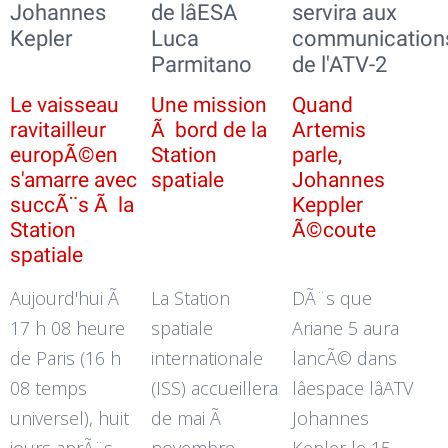
Johannes
de lâESA
servira aux
Kepler
Luca
communication
Parmitano
de l'ATV-2
Le vaisseau
Une mission
Quand
ravitailleur
Ã bord de la
Artemis
europÃ©en
Station
parle,
s'amarre avec
spatiale
Johannes
succÃ¨s Ã la
Keppler
Station
Ã©coute
spatiale
Aujourd'hui Ã
La Station
DÃ¨s que
17 h 08 heure
spatiale
Ariane 5 aura
de Paris (16 h
internationale
lancÃ© dans
08 temps
(ISS) accueillera
lâespace lâATV
universel), huit
de mai Ã
Johannes