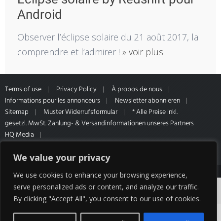
Android
Observer l’éclipse solaire du 21 août 2017, la
comprendre et l’admirer !
» voir plus
Terms of use
Privacy Policy
À propos de nous
Informations pour les annonceurs
Newsletter abonnieren
Sitemap
Muster Widerrufsformular
* Alle Preise inkl.
gesetzl. MwSt. Zahlung- & Versandinformationen unseres Partners
HQ Media
We value your privacy
We use cookies to enhance your browsing experience,
Les cookies nous permettent de vous proposer
serve personalized ads or content, and analyze our traffic.
By clicking "Accept All", you consent to our use of cookies.
nos services plus facilement. En utilisant nos
services, vous nous donnez expressément votre