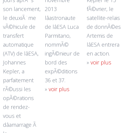
jours aprÃ¨s
novembre
Kepler le 15
son lancement,
2013
fÃ©vrier, le
le deuxiÃ¨me
lâastronaute
satellite-relais
vÃ©hicule de
de lâESA Luca
de donnÃ©es
transfert
Parmitano,
Artemis de
automatique
nommÃ©
lâESA entrera
(ATV) de lâESA,
ingÃ©nieur de
en action.
Johannes
bord des
»
voir plus
Kepler, a
expÃ©ditions
parfaitement
36 et 37.
rÃ©ussi les
»
voir plus
opÃ©rations
de rendez-
vous et
dâamarrage Ã