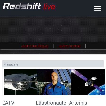
astronautique
astronomie
Magazine
L'ATV
Lâastronaute
Artemis