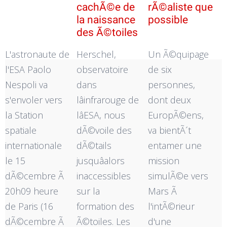
cachÃ©e de
rÃ©aliste que
la naissance
possible
des Ã©toiles
L'astronaute de
Herschel,
Un Ã©quipage
l'ESA Paolo
observatoire
de six
Nespoli va
dans
personnes,
s'envoler vers
lâinfrarouge de
dont deux
la Station
lâESA, nous
EuropÃ©ens,
spatiale
dÃ©voile des
va bientÃ´t
internationale
dÃ©tails
entamer une
le 15
jusquâalors
mission
dÃ©cembre Ã
inaccessibles
simulÃ©e vers
20h09 heure
sur la
Mars Ã
de Paris (16
formation des
l'intÃ©rieur
dÃ©cembre Ã
Ã©toiles. Les
d'une