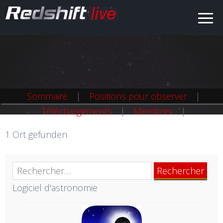
Sommaire
Positions pour observer
Téléchargements
Membres
1 Ort gefunden
Rechercher :
Logiciel d'astronomie