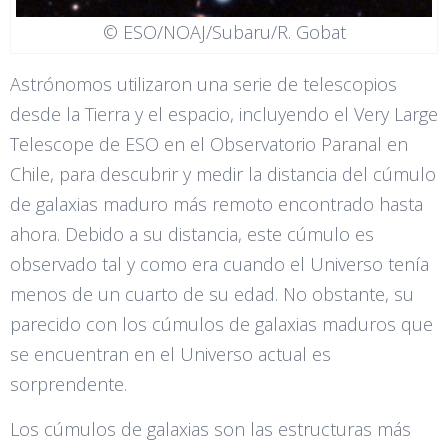
© ESO/NOAJ/Subaru/R. Gobat
Astrónomos utilizaron una serie de telescopios
desde la Tierra y el espacio, incluyendo el Very Large
Telescope de ESO en el Observatorio Paranal en
Chile, para descubrir y medir la distancia del cúmulo
de galaxias maduro más remoto encontrado hasta
ahora. Debido a su distancia, este cúmulo es
observado tal y como era cuando el Universo tenía
menos de un cuarto de su edad. No obstante, su
parecido con los cúmulos de galaxias maduros que
se encuentran en el Universo actual es
sorprendente.
Los cúmulos de galaxias son las estructuras más