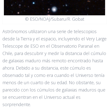
© ESO/NOAJ/Subaru/R. Gobat
Astrónomos utilizaron una serie de telescopios
desde la Tierra y el espacio, incluyendo el Very Large
Telescope de ESO en el Observatorio Paranal en
Chile, para descubrir y medir la distancia del cúmulo
de galaxias maduro más remoto encontrado hasta
ahora. Debido a su distancia, este cúmulo es
observado tal y como era cuando el Universo tenía
menos de un cuarto de su edad. No obstante, su
parecido con los cúmulos de galaxias maduros que
se encuentran en el Universo actual es
sorprendente.