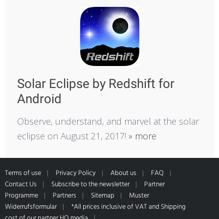
Solar Eclipse by Redshift for
Android
Observe, understand, and marvel at the solar
eclipse on August 21, 2017!
» more
Terms of use
Privacy Policy
About us
FAQ
Contact Us
Subscribe to the newsletter
Partner
Programme
Partners
Sitemap
Muster
Widerrufsformular
*All prices inclusive of VAT and Shipping
cost of our partner HQ media