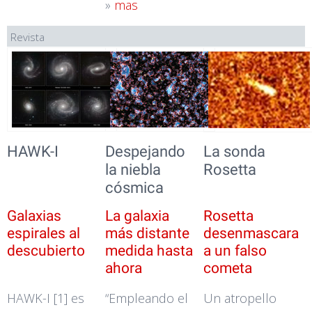
»
mas
Revista
HAWK-I
Despejando
La sonda
la niebla
Rosetta
cósmica
Galaxias
La galaxia
Rosetta
espirales al
más distante
desenmascara
descubierto
medida hasta
a un falso
ahora
cometa
HAWK-I [1] es
“Empleando el
Un atropello