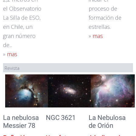
el Observatorio
proceso de
La Silla de ESO,
formación de
en Chile, un
estrellas.
gran número
»
mas
de...
»
mas
Revista
La nebulosa
NGC 3621
La Nebulosa
Messier 78
de Orión