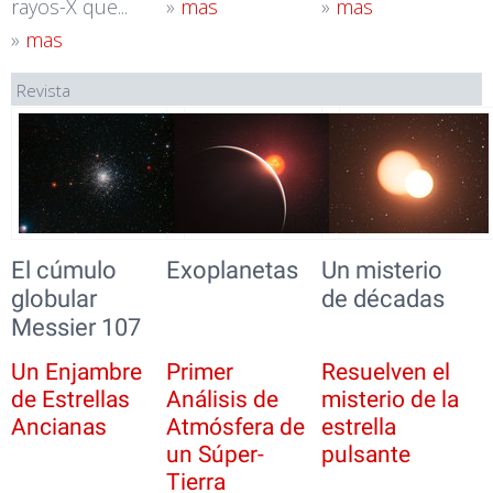
rayos-X que...
»
mas
»
mas
»
mas
Revista
El cúmulo
Exoplanetas
Un misterio
globular
de décadas
Messier 107
Un Enjambre
Primer
Resuelven el
de Estrellas
Análisis de
misterio de la
Ancianas
Atmósfera de
estrella
un Súper-
pulsante
Tierra