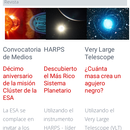
Revista
Convocatoria
HARPS
Very Large
de Medios
Telescope
Décimo
Descubierto
¿Cuánta
aniversario
el Más Rico
masa crea un
de la misión
Sistema
agujero
Clúster de la
Planetario
negro?
ESA
La ESA se
Utilizando el
Utilizando el
complace en
instrumento
Very Large
invitar a los
HARPS - líder
Telescope (VLT)