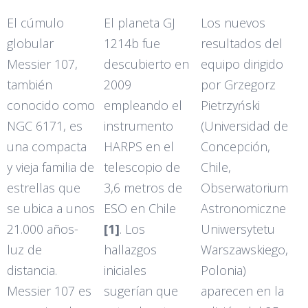
El cúmulo
El planeta GJ
Los nuevos
globular
1214b fue
resultados del
Messier 107,
descubierto en
equipo dirigido
también
2009
por Grzegorz
conocido como
empleando el
Pietrzyński
NGC 6171, es
instrumento
(Universidad de
una compacta
HARPS en el
Concepción,
y vieja familia de
telescopio de
Chile,
estrellas que
3,6 metros de
Obserwatorium
se ubica a unos
ESO en Chile
Astronomiczne
21.000 años-
[1]
. Los
Uniwersytetu
luz de
hallazgos
Warszawskiego,
distancia.
iniciales
Polonia)
Messier 107 es
sugerían que
aparecen en la