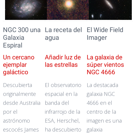
NGC 300 una
La receta del
El Wide Field
Galaxia
agua
Imager
Espiral
Un cercano
Añadir luz de
La galaxia de
ejemplar
las estrellas
súper vientos
galáctico
NGC 4666
Descubierta
El observatorio
La destacada
originalmente
espacial en la
galaxia NGC
desde Australia
banda del
4666 en el
por el
infrarrojo de la
centro de la
astrónomo
ESA, Herschel,
imagen es una
escocés James
ha descubierto
galaxia