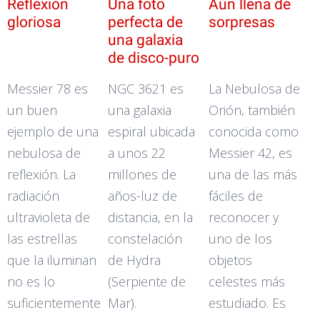
Reflexión
Una foto
Aún llena de
gloriosa
perfecta de
sorpresas
una galaxia
de disco-puro
Messier 78 es
NGC 3621 es
La Nebulosa de
un buen
una galaxia
Orión, también
ejemplo de una
espiral ubicada
conocida como
nebulosa de
a unos 22
Messier 42, es
reflexión. La
millones de
una de las más
radiación
años-luz de
fáciles de
ultravioleta de
distancia, en la
reconocer y
las estrellas
constelación
uno de los
que la iluminan
de Hydra
objetos
no es lo
(Serpiente de
celestes más
suficientemente
Mar).
estudiado. Es