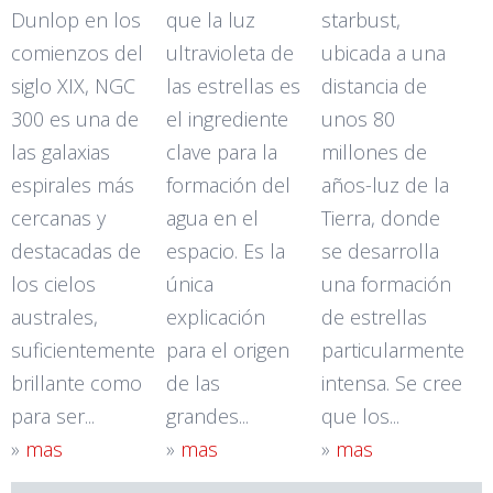
Dunlop en los
que la luz
starbust,
comienzos del
ultravioleta de
ubicada a una
siglo XIX, NGC
las estrellas es
distancia de
300 es una de
el ingrediente
unos 80
las galaxias
clave para la
millones de
espirales más
formación del
años-luz de la
cercanas y
agua en el
Tierra, donde
destacadas de
espacio. Es la
se desarrolla
los cielos
única
una formación
australes,
explicación
de estrellas
suficientemente
para el origen
particularmente
brillante como
de las
intensa. Se cree
para ser...
grandes...
que los...
»
mas
»
mas
»
mas