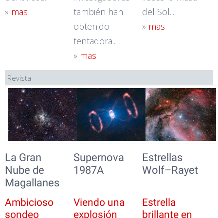
»
mas
también han
del Sol....
obtenido
»
mas
tentadora...
»
mas
Revista
La Gran
Supernova
Estrellas
Nube de
1987A
Wolf–Rayet
Magallanes
Ambicioso
Viendo una
Estrella
sondeo
explosión
brillante en