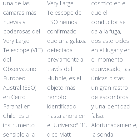
una de las
Very Large
cósmico en el
cámaras más
Telescope de
que el
nuevas y
ESO hemos
conductor se
poderosas del
confirmado
da a la fuga,
Very Large
que una galaxia
dos asteroides
Telescope (VLT)
detectada
en el lugar y en
del
previamente a
el momento
Observatorio
través del
equivocado; las
Europeo
Hubble, es el
únicas pistas:
Austral (ESO)
objeto más
un gran rastro
en Cerro
remoto
de escombros
Paranal en
identificado
y una identidad
Chile. Es un
hasta ahora en
falsa.
instrumento
el Universo” [1],
Afortunadamente,
sensible a la
dice Matt
la sonda