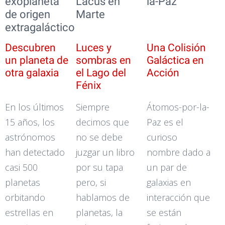
exoplaneta
Lacus en
la-Paz
de origen
Marte
extragaláctico
Descubren
Luces y
Una Colisión
un planeta de
sombras en
Galáctica en
otra galaxia
el Lago del
Acción
Fénix
En los últimos
Siempre
Átomos-por-la-
15 años, los
decimos que
Paz es el
astrónomos
no se debe
curioso
han detectado
juzgar un libro
nombre dado a
casi 500
por su tapa
un par de
planetas
pero, si
galaxias en
orbitando
hablamos de
interacción que
estrellas en
planetas, la
se están