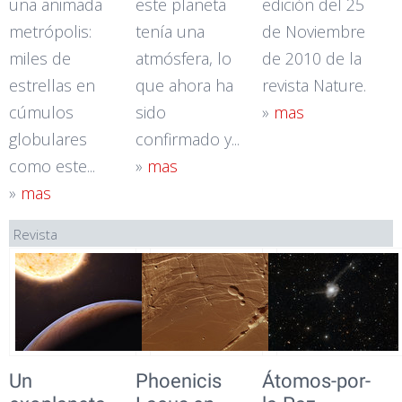
una animada
este planeta
edición del 25
metrópolis:
tenía una
de Noviembre
miles de
atmósfera, lo
de 2010 de la
estrellas en
que ahora ha
revista Nature.
cúmulos
sido
»
mas
globulares
confirmado y...
como este...
»
mas
»
mas
Revista
Un
Phoenicis
Átomos-por-