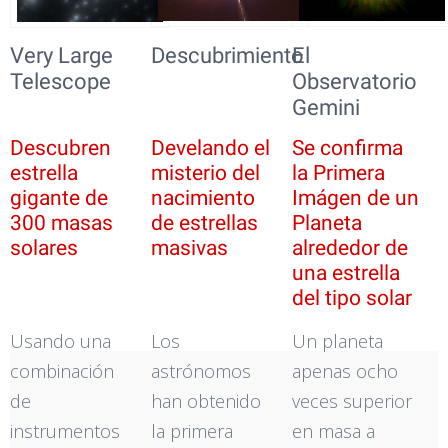
Very Large
Descubrimiento
El
Telescope
Observatorio
Gemini
Descubren
Develando el
Se confirma
estrella
misterio del
la Primera
gigante de
nacimiento
Imágen de un
300 masas
de estrellas
Planeta
solares
masivas
alrededor de
una estrella
del tipo solar
Usando una
Los
Un planeta
combinación
astrónomos
apenas ocho
de
han obtenido
veces superior
instrumentos
la primera
en masa a