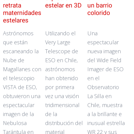
retrata
estelar en 3D
un barrio
maternidades
colorido
estelares
Astrónomos
Utilizando el
Una
que están
Very Large
espectacular
escaneando la
Telescope de
nueva imagen
Nube de
ESO en Chile,
del Wide Field
Magallanes con
astrónomos
Imager de ESO
el telescopio
han obtenido
en el
VISTA de ESO,
por primera
Observatorio
obtuvieron una
vez una visión
La Silla en
espectacular
tridimensional
Chile, muestra
imagen de la
de la
a la brillante e
Nebulosa
distribución del
inusual estrella
Tarántula en
material
WR 22 y sus