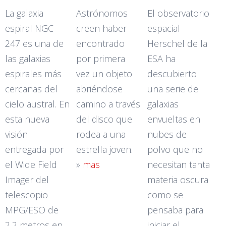
La galaxia
Astrónomos
El observatorio
espiral NGC
creen haber
espacial
247 es una de
encontrado
Herschel de la
las galaxias
por primera
ESA ha
espirales más
vez un objeto
descubierto
cercanas del
abriéndose
una serie de
cielo austral. En
camino a través
galaxias
esta nueva
del disco que
envueltas en
visión
rodea a una
nubes de
entregada por
estrella joven.
polvo que no
el Wide Field
»
mas
necesitan tanta
Imager del
materia oscura
telescopio
como se
MPG/ESO de
pensaba para
2,2 metros en
iniciar el