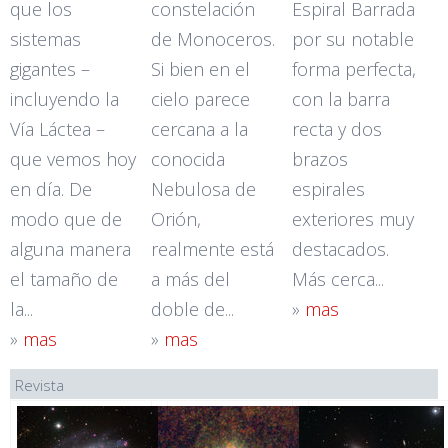
que los
constelación
Espiral Barrada
sistemas
de Monoceros.
por su notable
gigantes –
Si bien en el
forma perfecta,
incluyendo la
cielo parece
con la barra
Vía Láctea –
cercana a la
recta y dos
que vemos hoy
conocida
brazos
en día. De
Nebulosa de
espirales
modo que de
Orión,
exteriores muy
alguna manera
realmente está
destacados.
el tamaño de
a más del
Más cerca...
la...
doble de...
»
mas
»
mas
»
mas
Revista