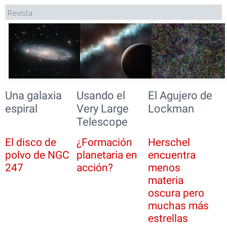
Revista
Una galaxia
Usando el
El Agujero de
espiral
Very Large
Lockman
Telescope
El disco de
¿Formación
Herschel
polvo de NGC
planetaria en
encuentra
247
acción?
menos
materia
oscura pero
muchas más
estrellas