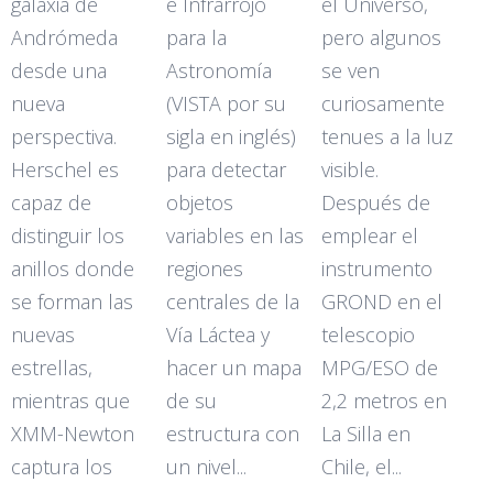
galaxia de
e Infrarrojo
el Universo,
Andrómeda
para la
pero algunos
desde una
Astronomía
se ven
nueva
(VISTA por su
curiosamente
perspectiva.
sigla en inglés)
tenues a la luz
Herschel es
para detectar
visible.
capaz de
objetos
Después de
distinguir los
variables en las
emplear el
anillos donde
regiones
instrumento
se forman las
centrales de la
GROND en el
nuevas
Vía Láctea y
telescopio
estrellas,
hacer un mapa
MPG/ESO de
mientras que
de su
2,2 metros en
XMM-Newton
estructura con
La Silla en
captura los
un nivel...
Chile, el...