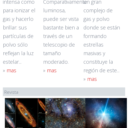
intensa como
Comparativamente
un gran
para ionizar el
luminosa,
complejo de
gas y hacerlo
puede ser vista
gas y polvo
brillar: sus
bastante bien a
donde se están
partículas de
través de un
formando
polvo sólo
telescopio de
estrellas
reflejan la luz
tamaño
masivas y
estelar...
moderado.
constituye la
»
mas
»
mas
región de este...
»
mas
Revista