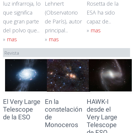
luz infrarroja, lo
Lehnert
Rosetta de la
que significa
(Observatorio
ESA ha sido
que gran parte
de París), autor
capaz de...
del polvo que...
principal...
»
mas
»
mas
»
mas
Revista
El Very Large
En la
HAWK-I
Telescope
constelación
desde el
de la ESO
de
Very Large
Monoceros
Telescope
de ESO