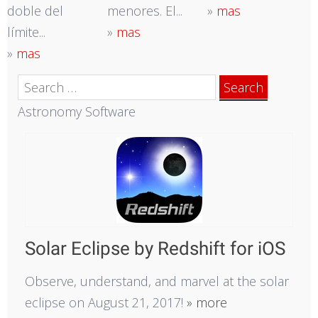
doble del
menores. El...
»
mas
límite...
»
mas
»
mas
Search
for:
Astronomy Software
Solar Eclipse by Redshift for iOS
Observe, understand, and marvel at the solar
eclipse on August 21, 2017!
» more