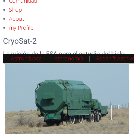
Comunidad
Shop
About
my Profile
CryoSat-2
La misión de la ESA para el estudio del hielo
Astronáutica
Astronomía
Redshift Archiv