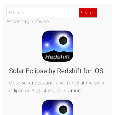
Search
for:
Astronomy Software
Solar Eclipse by Redshift for iOS
Observe, understand, and marvel at the solar
eclipse on August 21, 2017!
» more