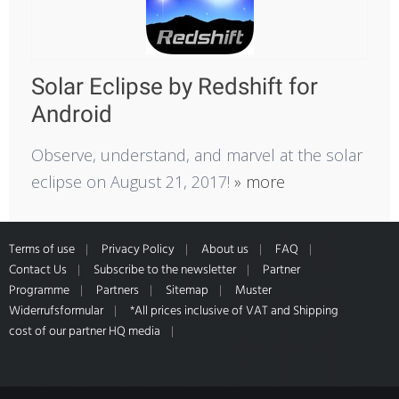
Solar Eclipse by Redshift for
Android
Observe, understand, and marvel at the solar
eclipse on August 21, 2017!
» more
Terms of use
Privacy Policy
About us
FAQ
Contact Us
Subscribe to the newsletter
Partner
Programme
Partners
Sitemap
Muster
Widerrufsformular
*All prices inclusive of VAT and Shipping
cost of our partner HQ media