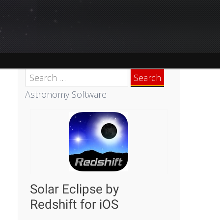
Search
for:
Astronomy Software
Solar Eclipse by
Redshift for iOS