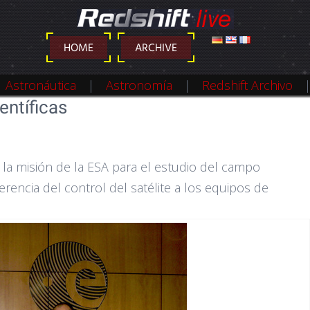
DEUTSCH
ENGLISH
FRANÇAIS
HOME
ARCHIVE
Astronáutica
Astronáutica
Astronomía
Astronomía
Redshift Archivo
Redshift Archivo
entíficas
e la misión de la ESA para el estudio del campo
ferencia del control del satélite a los equipos de