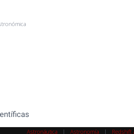
stronómica
entíficas
Astronáutica
Astronomía
Redshift 