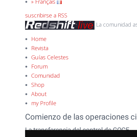
» Français
suscribirse a RSS
La comunidad a
Home
Revista
Guías Celestes
Forum
Comunidad
Shop
About
my Profile
Comienzo de las operaciones ci
La transferencia del control de GOCE