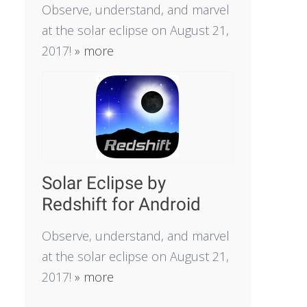
Observe, understand, and marvel
at the solar eclipse on August 21,
2017!
» more
Solar Eclipse by
Redshift for Android
Observe, understand, and marvel
at the solar eclipse on August 21,
2017!
» more