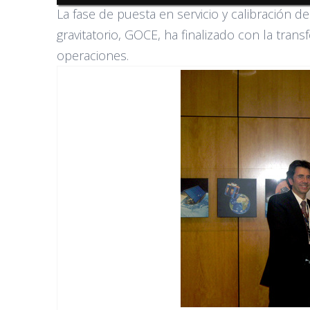
La fase de puesta en servicio y calibración d
gravitatorio, GOCE, ha finalizado con la trans
operaciones.