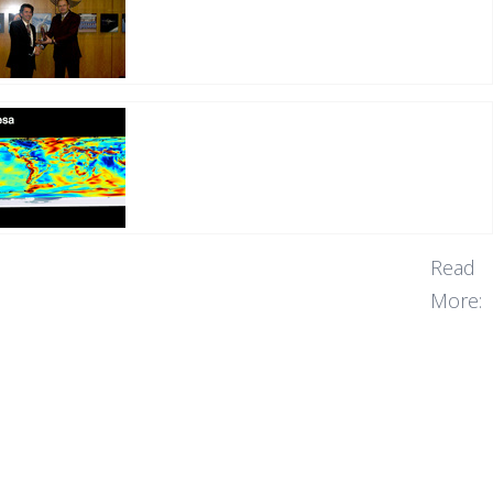
Read
More: