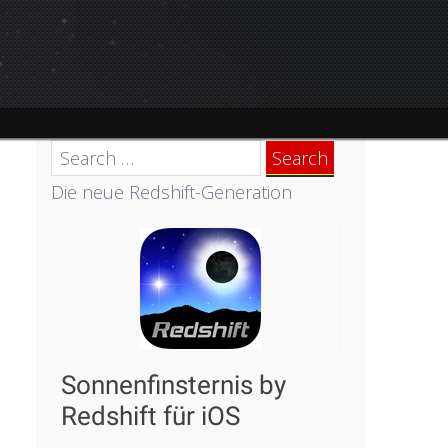
Search
for:
Die neue Redshift-Generation
Sonnenfinsternis by
Redshift für iOS