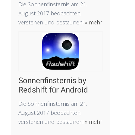
Die Sonnenfinsternis am 21.
August 2017 beobachten,
verstehen und bestaunen!
» mehr
Sonnenfinsternis by
Redshift für Android
Die Sonnenfinsternis am 21.
August 2017 beobachten,
verstehen und bestaunen!
» mehr