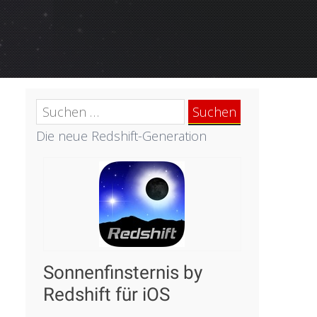
Suchen
nach:
Die neue Redshift-Generation
Sonnenfinsternis by
Redshift für iOS