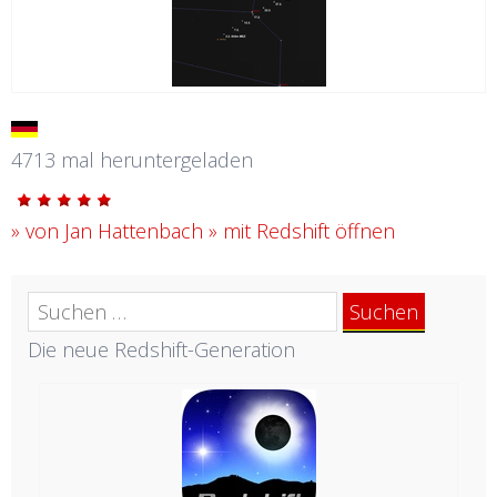
4713 mal heruntergeladen
» von Jan Hattenbach
» mit Redshift öffnen
Suchen
nach:
Die neue Redshift-Generation