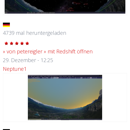
4739 mal heruntergeladen
» von petereigler
» mit Redshift öffnen
29. Dezember - 12:25
Neptune1