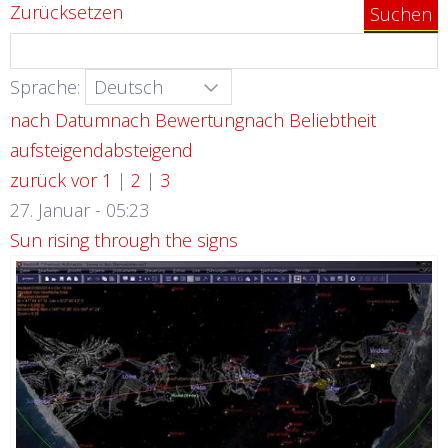
Zurücksetzen
Sprache:
nach Datum
nach Bewertung
nach Beliebtheit
aufsteigend
absteigend
zurück
vor
1
|
2
|
3
27. Januar - 05:23
Sun rising through the signs