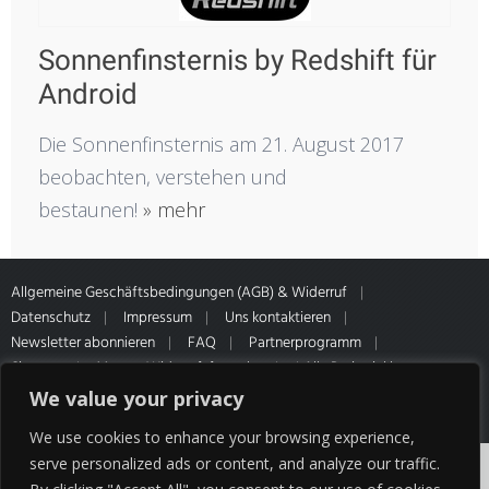
Sonnenfinsternis by Redshift für
Android
Die Sonnenfinsternis am 21. August 2017
beobachten, verstehen und
bestaunen!
» mehr
Allgemeine Geschäftsbedingungen (AGB) & Widerruf
Datenschutz
Impressum
Uns kontaktieren
Newsletter abonnieren
FAQ
Partnerprogramm
Sitemap
Muster-Widerrufsformular
* Alle Preise inkl.
gesetzl. MwSt. Zahlung- & Versandinformationen unseres Partners
We value your privacy
HQ Media
We use cookies to enhance your browsing experience,
Cookies erleichtern die Bereitstellung unserer
serve personalized ads or content, and analyze our traffic.