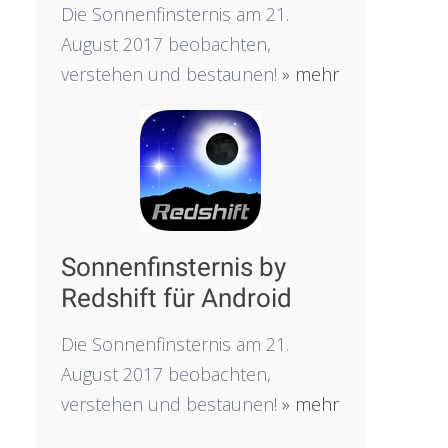
Die Sonnenfinsternis am 21.
August 2017 beobachten,
verstehen und bestaunen!
» mehr
Sonnenfinsternis by
Redshift für Android
Die Sonnenfinsternis am 21.
August 2017 beobachten,
verstehen und bestaunen!
» mehr