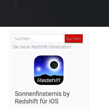
Suchen
nach:
Die neue Redshift-Generation
Sonnenfinsternis by
Redshift für iOS