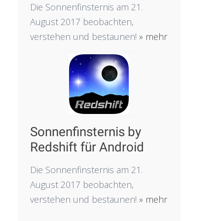
Die Sonnenfinsternis am 21.
August 2017 beobachten,
verstehen und bestaunen!
» mehr
Sonnenfinsternis by
Redshift für Android
Die Sonnenfinsternis am 21.
August 2017 beobachten,
verstehen und bestaunen!
» mehr