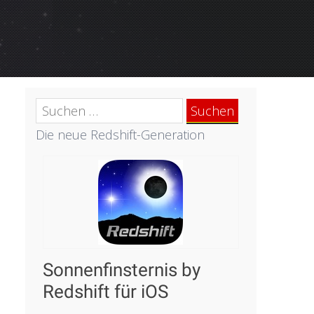
Suchen
nach:
Die neue Redshift-Generation
Sonnenfinsternis by
Redshift für iOS