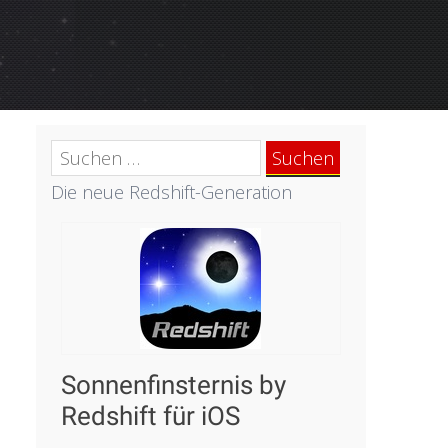
Suchen
nach:
Die neue Redshift-Generation
Sonnenfinsternis by
Redshift für iOS