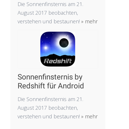
Die Sonnenfinsternis am 21.
August 2017 beobachten,
verstehen und bestaunen!
» mehr
Sonnenfinsternis by
Redshift für Android
Die Sonnenfinsternis am 21.
August 2017 beobachten,
verstehen und bestaunen!
» mehr