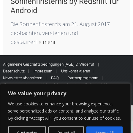
Sonnenfinsternis by Redshift für
Android
Die Sonnenfinsternis am 21. August 2017
beobachten, verstehen und
bestaunen!
» mehr
Allgemeine Geschäftsbedingungen (AGB) & Widerruf
Datenschutz
Impressum
Uns kontaktieren
Newsletter abonnieren
FAQ
Partnerprogramm
Sitemap
Muster-Widerrufsformular
* Alle Preise inkl.
gesetzl. MwSt. Zahlung- & Versandinformationen unseres Partners
We value your privacy
HQ Media
We use cookies to enhance your browsing experience,
Cookies erleichtern die Bereitstellung unserer
serve personalized ads or content, and analyze our traffic.
By clicking "Accept All", you consent to our use of cookies.
Dienste. Mit der Nutzung unserer Dienste
erklären Sie sich damit einverstanden, dass wir
Customize
Reject All
Accept All