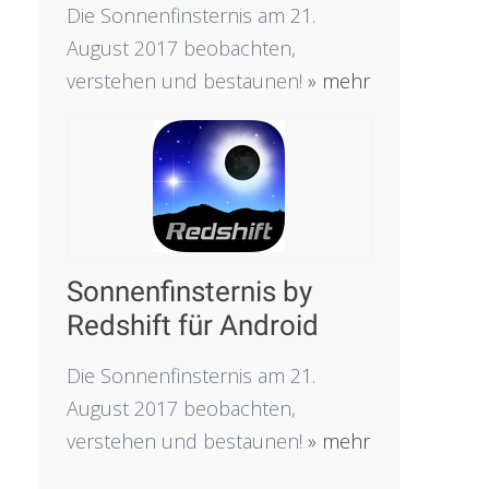
Die Sonnenfinsternis am 21.
August 2017 beobachten,
verstehen und bestaunen!
» mehr
Sonnenfinsternis by
Redshift für Android
Die Sonnenfinsternis am 21.
August 2017 beobachten,
verstehen und bestaunen!
» mehr