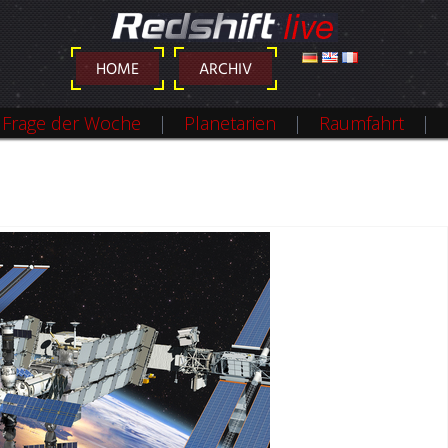
DEUTSCH
ENGLISH
FRANÇAIS
HOME
ARCHIV
Frage der Woche
Planetarien
Raumfahrt