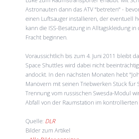
Luke zum Raumstransporter erlaubt. Mit Sch
Astronauten dann das ATV "betreten" - bevor
einen Luftsauger installieren, der eventuell h
kann die ISS-Besatzung in Alltagskleidung 
Fracht beginnen.
Voraussichtlich bis zum 4. Juni 2011 bleibt 
Space Shuttles wird dabei nicht beeinträchti
andockt. In den nächsten Monaten hebt "Joh
Manövern mit seinen Triebwerken Stück für 
Trennung vom russischen Swesda-Modul wir
Abfall von der Raumstation im kontrollierten
Quelle:
DLR
Bilder zum Artikel