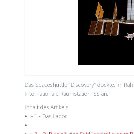
Das Spaceshuttle "Discovery" dockte, im Ra
Internationale Raumstation ISS an.
Inhalt des Artikels
» 1 - Das Labor