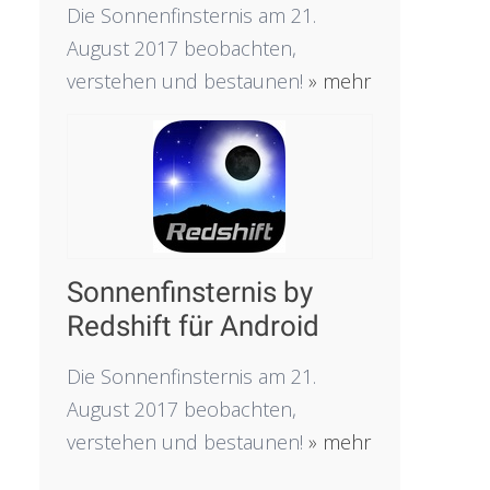
Die Sonnenfinsternis am 21.
August 2017 beobachten,
verstehen und bestaunen!
» mehr
Sonnenfinsternis by
Redshift für Android
Die Sonnenfinsternis am 21.
August 2017 beobachten,
verstehen und bestaunen!
» mehr