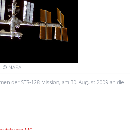
© NASA
hmen der STS-128 Mission, am 30. August 2009 an die