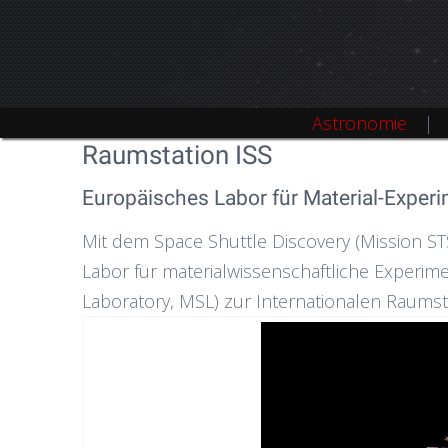
Astronomie
Raumstation ISS
Europäisches Labor für Material-Exper
Mit dem Space Shuttle Discovery (Mission S
Labor für materialwissenschaftliche Experime
Laboratory, MSL) zur Internationalen Raumstat