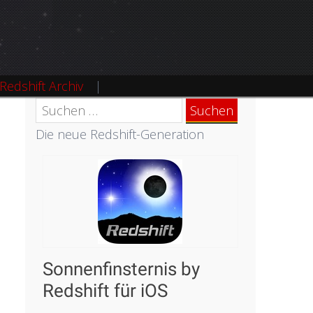
Redshift Archiv
Suchen
nach:
Die neue Redshift-Generation
Sonnenfinsternis by
Redshift für iOS