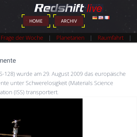
DEUTSCH
ENGLISH
FRANÇAIS
HOME
ARCHIV
Frage der Woche
Planetarien
Raumfahrt
imente
TS-128) wurde am 29. August 2009 das europäische
nte unter Schwerelosigkeit (Materials Science
ion (ISS) transportiert.