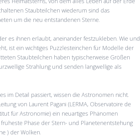
eres Heimatsterns, von dem alles Leben auf der Erde
nthaltenen Staubteilchen wiederum sind das
aneten um die neu entstandenen Sterne.
der es ihnen erlaubt, aneinander festzukleben. Wie und
t, ist ein wichtiges Puzzlesteinchen für Modelle der
tteten Staubteilchen haben typischerweise Größen
urzwellige Strahlung und senden langwellige als
s im Detail passiert, wissen die Astronomen nicht.
 Leitung von Laurent Pagani (LERMA, Observatoire de
stitut für Astronomie) ein neuartiges Phänomen
e früheste Phase der Stern- und Planetenentstehung
ine ) der Wolken.