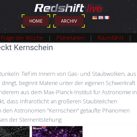
DEUTSCH
ENGLISH
FRANÇAIS
HOME
ARCHIV
Frage der Woche
Planetarien
Raumfahrt
eckt Kernschein
 Dunkeln: Tief im Innern von Gas- und Staubwolken, aus
dringt, beginnt Materie unter der eigenen Schwerkraft
 anderem aus dem Max-Planck-Institut für Astronomie in
t, dass Infrarotlicht an größeren Staubteilchen
on den Astronomen "Kernschein" getaufte Phänomen
asen der Sternentstehung.