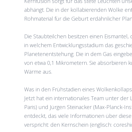
Kernfusion sorgt für das stete Leuchten uns
abhängt. Die in der kollabierenden Wolke e
Rohmaterial für die Geburt erdähnlicher Pl
Die Staubteilchen besitzen einen Eismantel, 
in welchem Entwicklungsstadium das geschieh
Planetenentstehung. Die in dem Gas eingebe
von etwa 0,1 Mikrometern. Sie absorbieren k
Wärme aus.
Was in den Frühstadien eines Wolkenkollapse
Jetzt hat ein internationales Team unter der
Paris) und Jürgen Steinacker (Max-Planck-In
entdeckt, das viele Informationen über dies
verspricht: den Kernschein (englisch: coresh