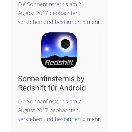
Die Sonnenfinsternis am 21.
August 2017 beobachten,
verstehen und bestaunen!
» mehr
Sonnenfinsternis by
Redshift für Android
Die Sonnenfinsternis am 21.
August 2017 beobachten,
verstehen und bestaunen!
» mehr