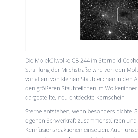
Die Molekülwolke CB 244 im Sternbild Cepheu
Strahlung der Milchstraße wird von den Mole
vor allem von kleinen Staubteilchen in den 
den größeren Staubteilchen im Wolkeninnern.
dargestellte, neu entdeckte Kernschein.
Sterne entstehen, wenn besonders dichte G
eigenen Schwerkraft zusammenstürzen und si
Kernfusionsreaktionen einsetzen. Auch unse