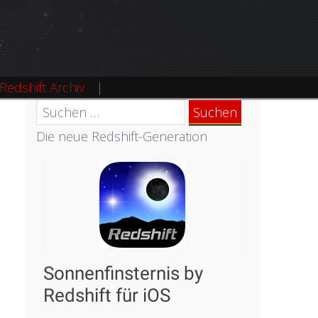
Redshift Archiv
Suchen
nach:
Die neue Redshift-Generation
Sonnenfinsternis by
Redshift für iOS