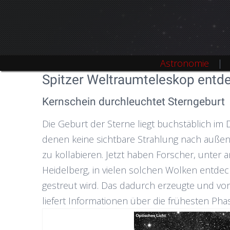
Astronomie
Spitzer Weltraumteleskop entd
Kernschein durchleuchtet Sterngeburt
Die Geburt der Sterne liegt buchstäblich im
denen keine sichtbare Strahlung nach außen 
zu kollabieren. Jetzt haben Forscher, unter
Heidelberg, in vielen solchen Wolken entdeck
gestreut wird. Das dadurch erzeugte und v
liefert Informationen über die frühesten Ph