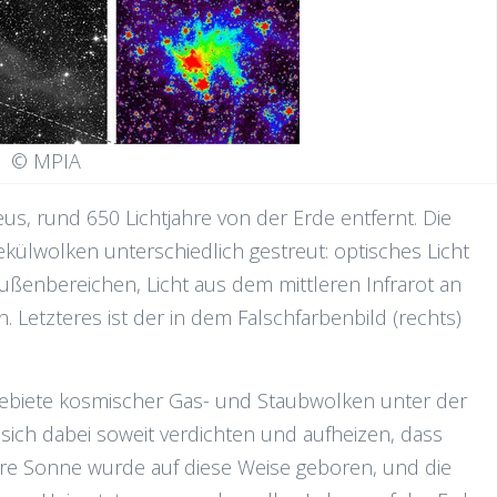
© MPIA
s, rund 650 Lichtjahre von der Erde entfernt. Die
külwolken unterschiedlich gestreut: optisches Licht
Außenbereichen, Licht aus dem mittleren Infrarot an
 Letzteres ist der in dem Falschfarbenbild (rechts)
ebiete kosmischer Gas- und Staubwolken unter der
ch dabei soweit verdichten und aufheizen, dass
re Sonne wurde auf diese Weise geboren, und die