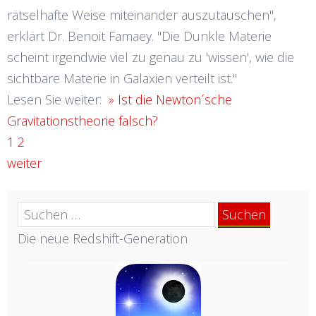
rätselhafte Weise miteinander auszutauschen",
erklärt Dr. Benoit Famaey. "Die Dunkle Materie
scheint irgendwie viel zu genau zu 'wissen', wie die
sichtbare Materie in Galaxien verteilt ist."
Lesen Sie weiter:
»
Ist die Newton´sche
Gravitationstheorie falsch?
1
2
weiter
Suchen
nach:
Die neue Redshift-Generation