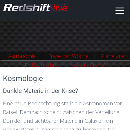
Astronomie
Frage der Woche
Planetarien
Raumfahrt
Redshift Archiv
Kosmologie
Dunkle Materie in der Krise?
Eine neue Beobachtung stellt die Astronomen vor
Rätsel. Demnach scheint zwischen der Verteilung
Dunkler und sichtbarer Materie in Galaxien ein
unerwarteter Zusammenhang zu bestehen. Die