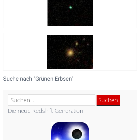
Suche nach "Grünen Erbsen"
Suchen
nach:
Die neue Redshift-Generation