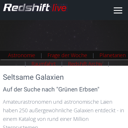
Astronomie
Frage der Woche
Planetarien
Raumfahrt
Redshift Archiv
Seltsame Galaxien
Auf der Suche nach "Grünen Erbsen"
Amateurastronomen und astronomische Laien
haben 250 außergewöhnliche Galaxien entdeckt - in
einem Katalog von rund einer Million
Sternsystemen.