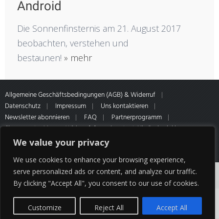
Android
Die Sonnenfinsternis am 21. August 2017
beobachten, verstehen und
bestaunen!
» mehr
Allgemeine Geschäftsbedingungen (AGB) & Widerruf
Datenschutz
Impressum
Uns kontaktieren
Newsletter abonnieren
FAQ
Partnerprogramm
Sitemap
Muster-Widerrufsformular
* Alle Preise inkl.
gesetzl. MwSt. Zahlung- & Versandinformationen unseres Partners
We value your privacy
HQ Media
We use cookies to enhance your browsing experience,
Cookies erleichtern die Bereitstellung unserer
serve personalized ads or content, and analyze our traffic.
By clicking "Accept All", you consent to our use of cookies.
Dienste. Mit der Nutzung unserer Dienste
erklären Sie sich damit einverstanden, dass wir
Customize
Reject All
Accept All
Cookies verwenden.
OK