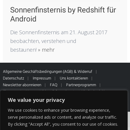
Sonnenfinsternis by Redshift für
Android
Die Sonnenfinsternis am 21. August 2017
beobachten, verstehen und
bestaunen!
» mehr
Allgemeine Geschäftsbedingungen (AGB) & Widerruf
Datenschutz
Impressum
Uns kontaktieren
Newsletter abonnieren
FAQ
Partnerprogramm
Sitemap
Muster-Widerrufsformular
* Alle Preise inkl.
gesetzl. MwSt. Zahlung- & Versandinformationen unseres Partners
We value your privacy
HQ Media
We use cookies to enhance your browsing experience,
Cookies erleichtern die Bereitstellung unserer
serve personalized ads or content, and analyze our traffic.
By clicking "Accept All", you consent to our use of cookies.
Dienste. Mit der Nutzung unserer Dienste