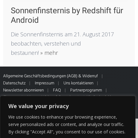
Sonnenfinsternis by Redshift für
Android
Die Sonnenfinsternis am 21. August 2017
beobachten, verstehen und
bestaunen!
» mehr
Allgemeine Geschäftsbedingungen (AGB) & Widerruf
Datenschutz
Impressum
Uns kontaktieren
Newsletter abonnieren
FAQ
Partnerprogramm
Sitemap
Muster-Widerrufsformular
* Alle Preise inkl.
gesetzl. MwSt. Zahlung- & Versandinformationen unseres Partners
We value your privacy
HQ Media
We use cookies to enhance your browsing experience,
Cookies erleichtern die Bereitstellung unserer
serve personalized ads or content, and analyze our traffic.
By clicking "Accept All", you consent to our use of cookies.
Dienste. Mit der Nutzung unserer Dienste