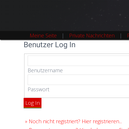
Meine Seite
Private Nachrichten
Benutzer Log In
Benutzername
Passwort
Log In
»
Noch nicht registriert? Hier registrieren...