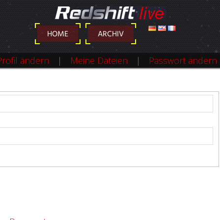
DEUTSCH
ENGLISH
FRANÇAIS
HOME
ARCHIV
Profil ändern
Meine Dateien
Passwort ändern