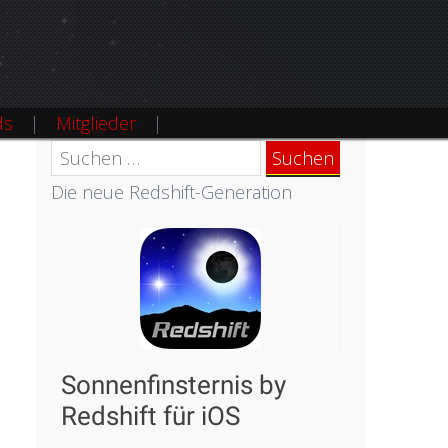
ds
Mitglieder
Suchen
nach:
Die neue Redshift-Generation
Sonnenfinsternis by
Redshift für iOS