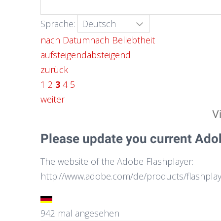
Sprache:
nach Datum
nach Beliebtheit
aufsteigend
absteigend
zurück
1
2
3
4
5
weiter
V
Please update you current Ado
The website of the Adobe Flashplayer:
http://www.adobe.com/de/products/flashplay
942 mal angesehen