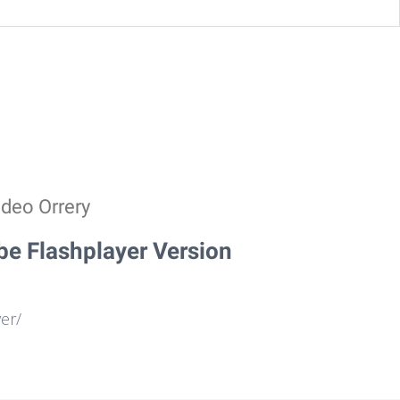
ideo Orrery
be Flashplayer Version
er/