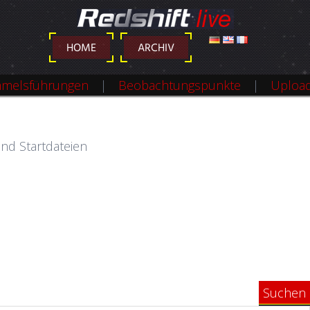
DEUTSCH
ENGLISH
FRANÇAIS
HOME
ARCHIV
melsführungen
Beobachtungspunkte
Uploa
und Startdateien