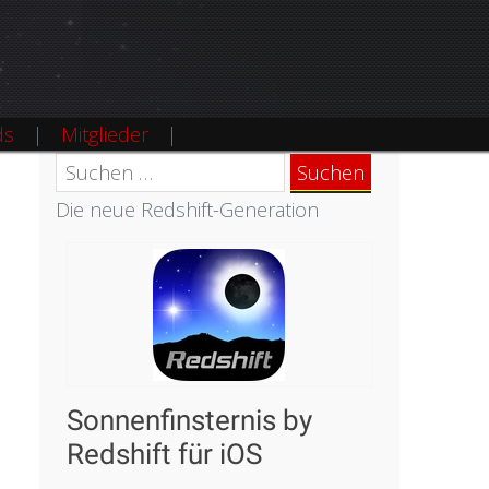
ds
Mitglieder
Suchen
nach:
Die neue Redshift-Generation
Sonnenfinsternis by
Redshift für iOS