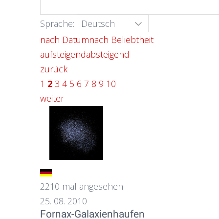
Sprache:
nach Datum
nach Beliebtheit
aufsteigend
absteigend
zurück
1
2
3
4
5
6
7
8
9
10
weiter
2210 mal angesehen
25. 08. 2010
Fornax-Galaxienhaufen