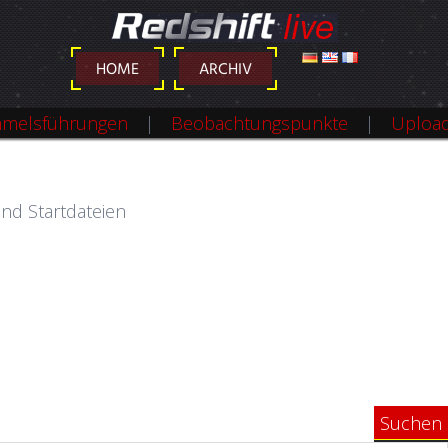
DEUTSCH
ENGLISH
FRANÇAIS
HOME
ARCHIV
melsführungen
Beobachtungspunkte
Uploa
und Startdateien