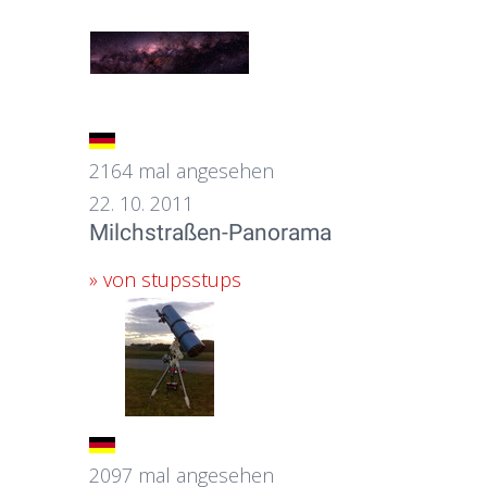
2164 mal angesehen
22. 10. 2011
Milchstraßen-Panorama
» von stupsstups
2097 mal angesehen