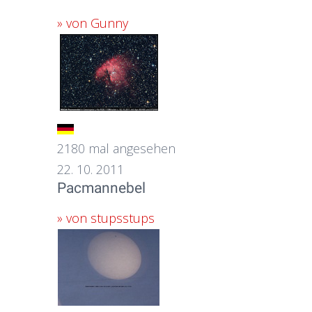
» von Gunny
2180 mal angesehen
22. 10. 2011
Pacmannebel
» von stupsstups