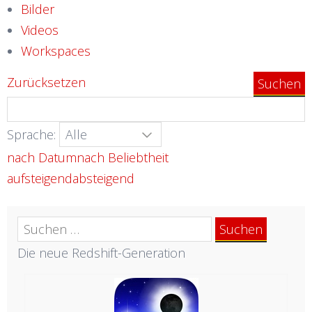
Bilder
Videos
Workspaces
Zurücksetzen
Sprache:
nach Datum
nach Beliebtheit
aufsteigend
absteigend
Suchen
nach:
Die neue Redshift-Generation