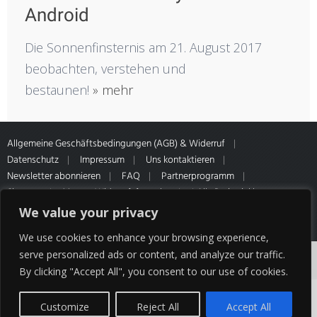
Android
Die Sonnenfinsternis am 21. August 2017
beobachten, verstehen und
bestaunen!
» mehr
Allgemeine Geschäftsbedingungen (AGB) & Widerruf
Datenschutz
Impressum
Uns kontaktieren
Newsletter abonnieren
FAQ
Partnerprogramm
Sitemap
Muster-Widerrufsformular
* Alle Preise inkl.
gesetzl. MwSt. Zahlung- & Versandinformationen unseres Partners
We value your privacy
HQ Media
We use cookies to enhance your browsing experience,
Cookies erleichtern die Bereitstellung unserer
serve personalized ads or content, and analyze our traffic.
By clicking "Accept All", you consent to our use of cookies.
Dienste. Mit der Nutzung unserer Dienste
erklären Sie sich damit einverstanden, dass wir
Customize
Reject All
Accept All