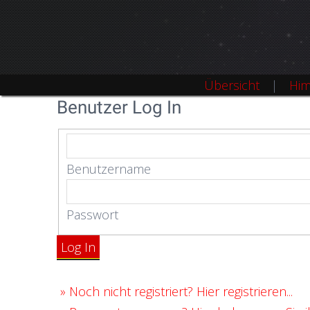
Übersicht
Him
Benutzer Log In
Benutzername
Passwort
Log In
»
Noch nicht registriert? Hier registrieren...