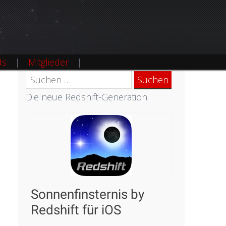
ds
Mitglieder
Suchen
nach:
Die neue Redshift-Generation
Sonnenfinsternis by
Redshift für iOS