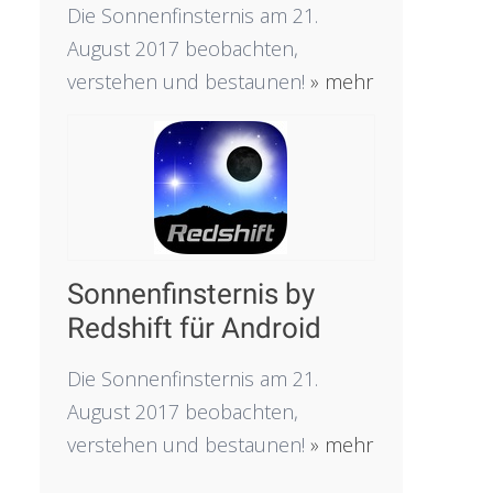
Die Sonnenfinsternis am 21.
August 2017 beobachten,
verstehen und bestaunen!
» mehr
Sonnenfinsternis by
Redshift für Android
Die Sonnenfinsternis am 21.
August 2017 beobachten,
verstehen und bestaunen!
» mehr