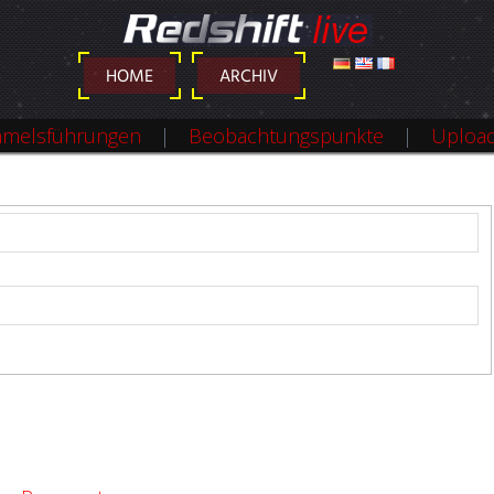
DEUTSCH
ENGLISH
FRANÇAIS
HOME
ARCHIV
melsführungen
Beobachtungspunkte
Uploa