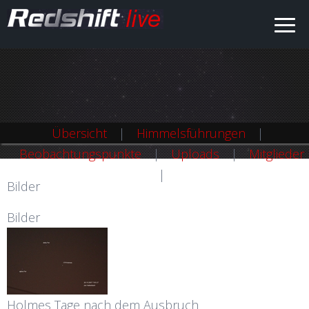
Übersicht
Himmelsführungen
Beobachtungspunkte
Uploads
Mitglieder
Bilder
Bilder
Holmes Tage nach dem Ausbruch