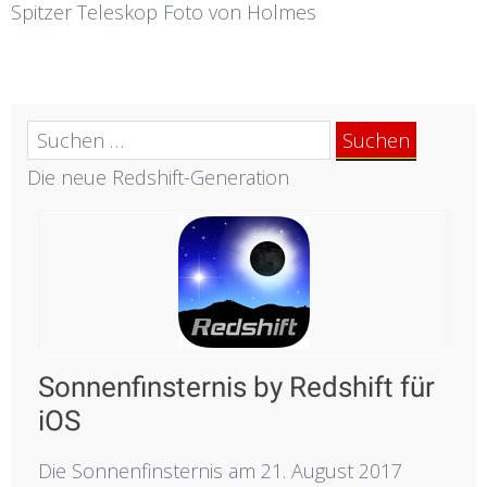
Spitzer Teleskop Foto von Holmes
Suchen
nach:
Die neue Redshift-Generation
Sonnenfinsternis by Redshift für
iOS
Die Sonnenfinsternis am 21. August 2017