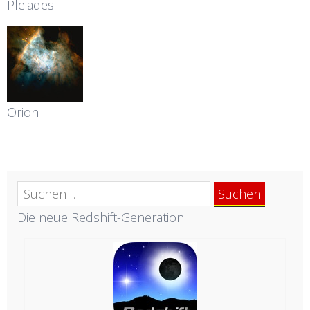
Pleiades
Orion
Suchen
nach:
Die neue Redshift-Generation