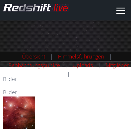
Übersicht
Himmelsführungen
Beobachtungspunkte
Uploads
Mitglieder
Bilder
Bilder