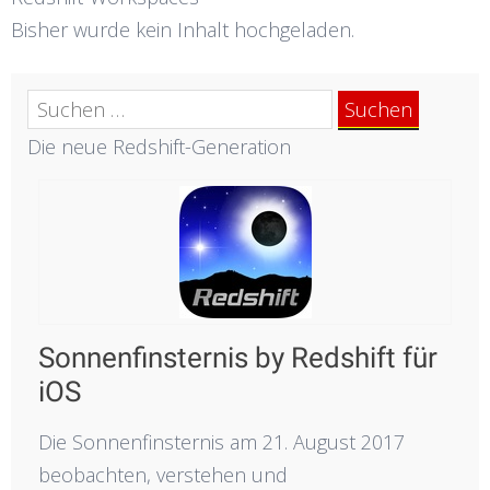
Bisher wurde kein Inhalt hochgeladen.
Suchen
nach:
Die neue Redshift-Generation
Sonnenfinsternis by Redshift für
iOS
Die Sonnenfinsternis am 21. August 2017
beobachten, verstehen und