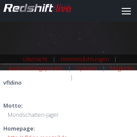
Übersicht
Himmelsführungen
Beobachtungspunkte
Uploads
Mitglieder
vfldino
Motto:
Mondschatten-Jäger
Homepage: