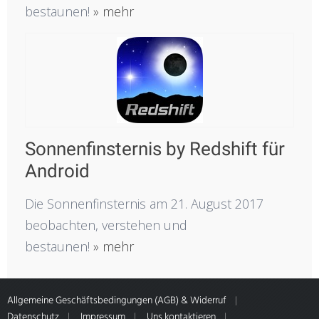
bestaunen!
» mehr
Sonnenfinsternis by Redshift für
Android
Die Sonnenfinsternis am 21. August 2017
beobachten, verstehen und
bestaunen!
» mehr
Allgemeine Geschäftsbedingungen (AGB) & Widerruf
Datenschutz
Impressum
Uns kontaktieren