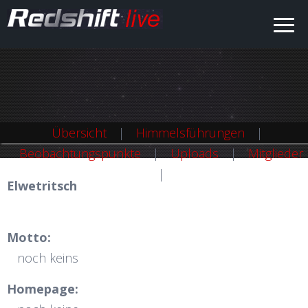
Übersicht
Himmelsführungen
Beobachtungspunkte
Uploads
Mitglieder
Elwetritsch
Motto:
noch keins
Homepage: