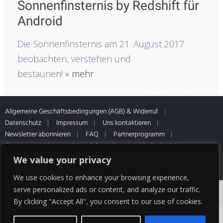
Sonnenfinsternis by Redshift für
Android
Die Sonnenfinsternis am 21. August 2017
beobachten, verstehen und
bestaunen!
» mehr
Allgemeine Geschäftsbedingungen (AGB) & Widerruf
Datenschutz
Impressum
Uns kontaktieren
Newsletter abonnieren
FAQ
Partnerprogramm
Sitemap
Muster-Widerrufsformular
* Alle Preise inkl.
gesetzl. MwSt. Zahlung- & Versandinformationen unseres Partners
We value your privacy
HQ Media
We use cookies to enhance your browsing experience,
Cookies erleichtern die Bereitstellung unserer
serve personalized ads or content, and analyze our traffic.
By clicking "Accept All", you consent to our use of cookies.
Dienste. Mit der Nutzung unserer Dienste
erklären Sie sich damit einverstanden, dass wir