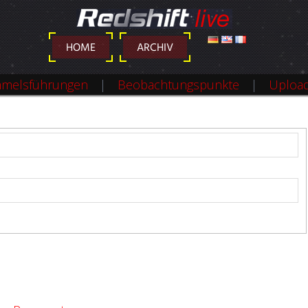
DEUTSCH
ENGLISH
FRANÇAIS
HOME
ARCHIV
melsführungen
Beobachtungspunkte
Uploa