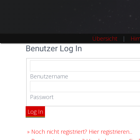
Übersicht
Him
Benutzer Log In
Benutzername
Passwort
Log In
»
Noch nicht registriert? Hier registrieren...