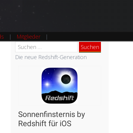
ds
Mitglieder
Suchen
nach:
Die neue Redshift-Generation
Sonnenfinsternis by
Redshift für iOS