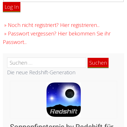
Log In
»
Noch nicht registriert? Hier registrieren...
»
Passwort vergessen? Hier bekommen Sie ihr
Passwort...
Suchen
nach:
Die neue Redshift-Generation
Sonnenfinsternis by Redshift für