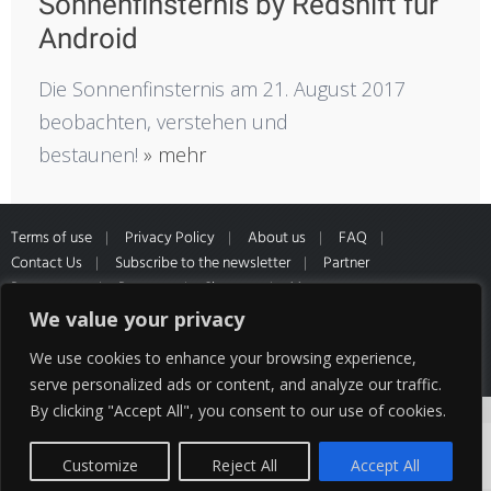
Sonnenfinsternis by Redshift für
Android
Die Sonnenfinsternis am 21. August 2017
beobachten, verstehen und
bestaunen!
» mehr
Terms of use
Privacy Policy
About us
FAQ
Contact Us
Subscribe to the newsletter
Partner
Programme
Partners
Sitemap
Muster
Widerrufsformular
*All prices inclusive of VAT and Shipping
We value your privacy
cost of our partner HQ media
We use cookies to enhance your browsing experience,
serve personalized ads or content, and analyze our traffic.
By clicking "Accept All", you consent to our use of cookies.
Cookies help us deliver our services. By using
our services, you agree to our use of
Customize
Reject All
Accept All
cookies.
Got it